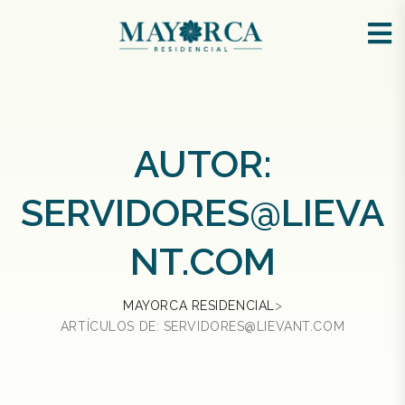
AUTOR:
SERVIDORES@LIEVA
NT.COM
>
MAYORCA RESIDENCIAL
ARTÍCULOS DE: SERVIDORES@LIEVANT.COM