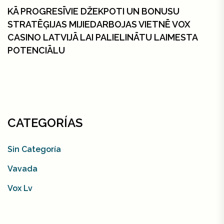
KĀ PROGRESĪVIE DŽEKPOTI UN BONUSU
STRATĒĢIJAS MIJIEDARBOJAS VIETNĒ VOX
CASINO LATVIJĀ LAI PALIELINĀTU LAIMESTA
POTENCIĀLU
CATEGORÍAS
Sin Categoría
Vavada
Vox Lv