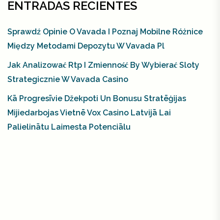
ENTRADAS RECIENTES
Sprawdź Opinie O Vavada I Poznaj Mobilne Różnice
Między Metodami Depozytu W Vavada Pl
Jak Analizować Rtp I Zmienność By Wybierać Sloty
Strategicznie W Vavada Casino
Kā Progresīvie Džekpoti Un Bonusu Stratēģijas
Mijiedarbojas Vietnē Vox Casino Latvijā Lai
Palielinātu Laimesta Potenciālu